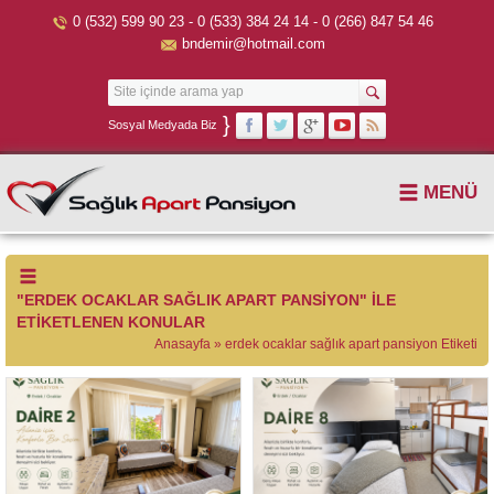
0 (532) 599 90 23 - 0 (533) 384 24 14 - 0 (266) 847 54 46
bndemir@hotmail.com
}
Sosyal Medyada Biz
MENÜ
"ERDEK OCAKLAR SAĞLIK APART PANSIYON" ILE
ETIKETLENEN KONULAR
Anasayfa
»
erdek ocaklar sağlık apart pansiyon Etiketi